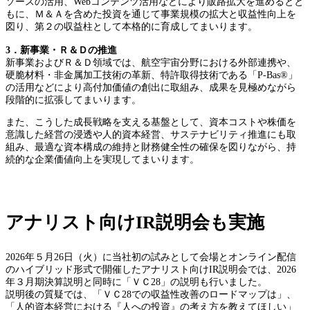
ソースの活用、Webコンテンツ活用などにより販路拡大を進めるとと
もに、Ｍ＆Ａを含めた投資を通じて事業規模の拡大と収益性向上を
図り、第２の収益柱として本格的に育成してまいります。
3．新事業・Ｒ＆Ｄの推進
新事業およびＲ＆Ｄ領域では、航空宇宙分野における外部連携や、
硬脆材料・非金属加工技術の革新、特許取得技術である「P-Bas®」
の活用などにより高付加価値の創出に取組み、成果を見極めながら
段階的に拡張してまいります。
また、こうした成長戦略を支える基盤として、資本コストや株価を
意識した経営の浸透や人的資本経営、サステナビリティ推進にも取
組み、最適な資本構成の維持と財務健全性の確保を図りながら、持
続的な企業価値向上を実現してまいります。
アナリスト向けIR説明会も実施
2026年５月26日（火）に当社初の試みとして会場とオンライン配信
のハイブリッド形式で開催したアナリスト向けIR説明会では、2026
年３月期決算説明と同時に「ＶＣ28」の説明も行いました。
説明後の質疑では、「ＶＣ28での収益性改善のロードマップは」、
「人的資本経営における『人への投資』の考え方を教えてほしい」