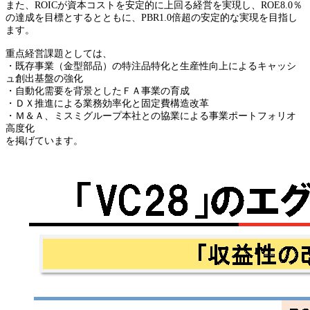
また、ROICが資本コストを安定的に上回る経営を実現し、ROE8.0％
の達成を目標とするとともに、PBR1.0倍超の安定的な実現を目指し
ます。
重点経営課題としては、
・既存事業（金型部品）の特注品特化と生産性向上によるキャッシ
ュ創出基盤の強化
・自動化需要を背景としたＦＡ事業の育成
・ＤＸ推進による業務効率化と固定費構造改革
・Ｍ＆Ａ、ミスミグループ本社との協業による事業ポートフォリオ
高度化
を掲げています。