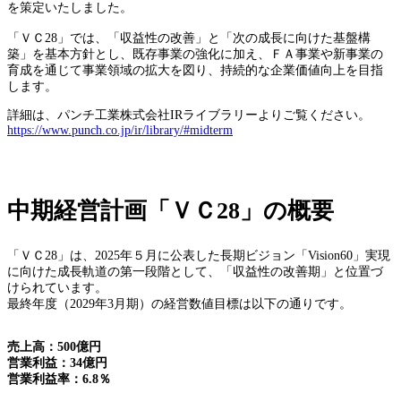
を策定いたしました。
「ＶＣ28」では、「収益性の改善」と「次の成長に向けた基盤構
築」を基本方針とし、既存事業の強化に加え、ＦＡ事業や新事業の
育成を通じて事業領域の拡大を図り、持続的な企業価値向上を目指
します。
詳細は、パンチ工業株式会社IRライブラリーよりご覧ください。
https://www.punch.co.jp/ir/library/#midterm
中期経営計画「ＶＣ28」の概要
「ＶＣ28」は、2025年５月に公表した長期ビジョン「Vision60」実現
に向けた成長軌道の第一段階として、「収益性の改善期」と位置づ
けられています。
最終年度（2029年3月期）の経営数値目標は以下の通りです。
売上高：500億円
営業利益：34億円
営業利益率：6.8％