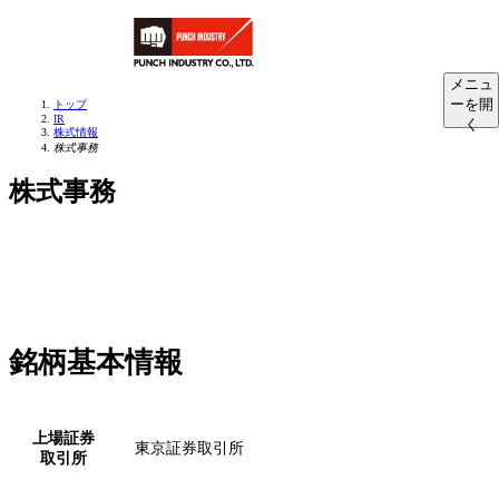
メニュ
ーを開
トップ
IR
く
株式情報
株式事務
株式事務
銘柄基本情報
上場証券
東京証券取引所
取引所